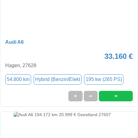
Audi A6
33.160 €
Hagen, 27628
54.800 km
Hybrid (Benzin/Elekt
195 kw (265 PS)
➜
★
➦