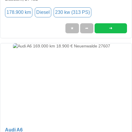
178.900 km
Diesel
230 kw (313 PS)
➜
★
➦
Audi A6