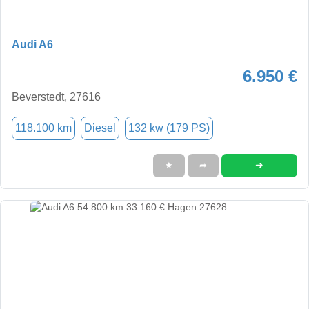
Audi A6
6.950 €
Beverstedt, 27616
118.100 km
Diesel
132 kw (179 PS)
➜
★
➦