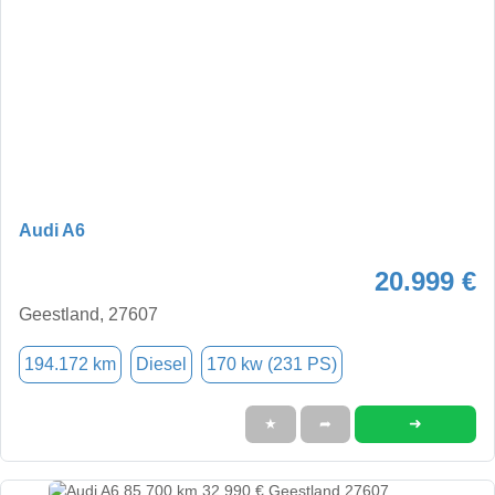
Audi A6
20.999 €
Geestland, 27607
194.172 km
Diesel
170 kw (231 PS)
➜
★
➦