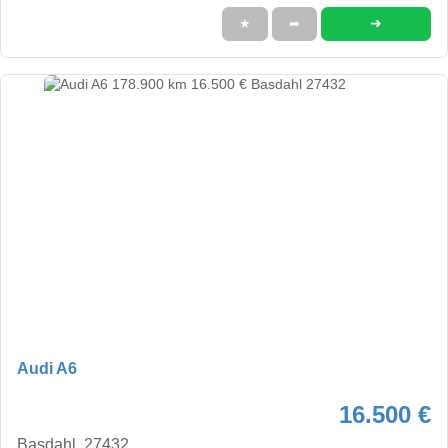
➜
★
➦
Audi A6
16.500 €
Basdahl, 27432