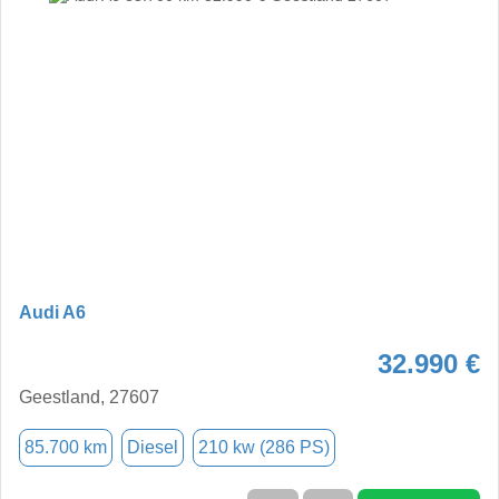
Audi A6
32.990 €
Geestland, 27607
85.700 km
Diesel
210 kw (286 PS)