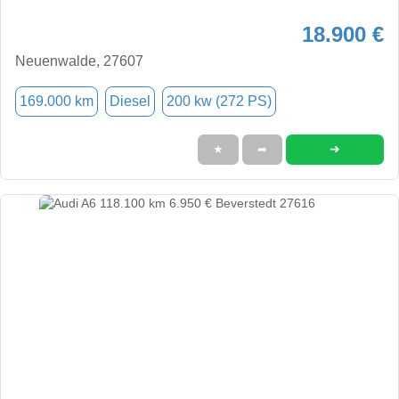
18.900 €
Neuenwalde, 27607
169.000 km
Diesel
200 kw (272 PS)
➜
★
➦