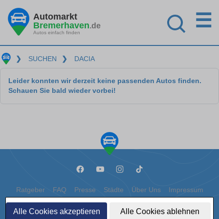
☰
Automarkt
Bremerhaven
.de
Autos einfach finden
❯
SUCHEN
❯
DACIA
Leider konnten wir derzeit keine passenden Autos finden.
Schauen Sie bald wieder vorbei!
Ratgeber
FAQ
Presse
Städte
Über Uns
Impressum
Datenschutz
Cookies
Alle Cookies akzeptieren
Alle Cookies ablehnen