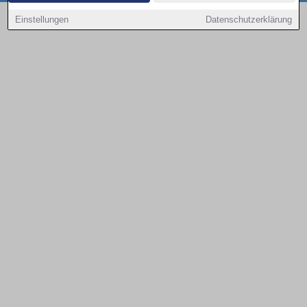
Copyright © 2000 - 2026 | 1A Infosysteme GmbH | Content by: 1a-sites-autos
Einstellungen
Datenschutzerklärung
09.08.2026