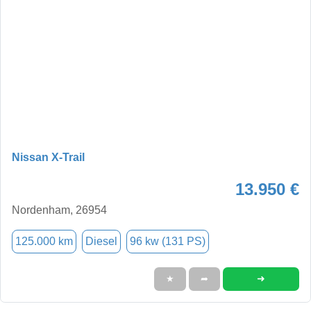
Nissan X-Trail
13.950 €
Nordenham, 26954
125.000 km
Diesel
96 kw (131 PS)
➜
★
➦