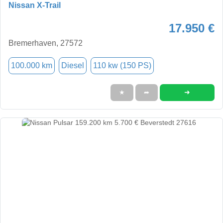
Nissan X-Trail
17.950 €
Bremerhaven, 27572
100.000 km
Diesel
110 kw (150 PS)
➜
★
➦