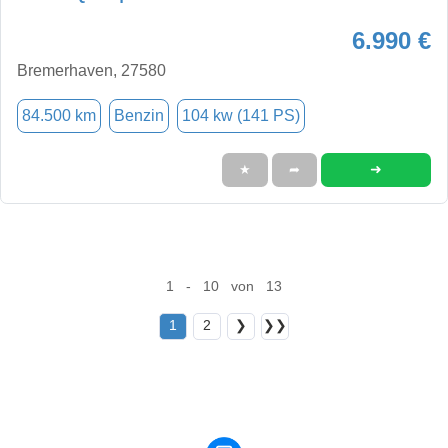
6.990 €
Bremerhaven, 27580
84.500 km
Benzin
104 kw (141 PS)
➜
★
➦
1 - 10 von 13
1
2
❯
❯❯