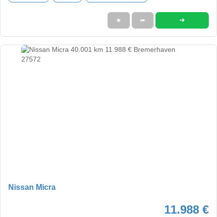
➜
★
➦
Nissan Micra
11.988 €