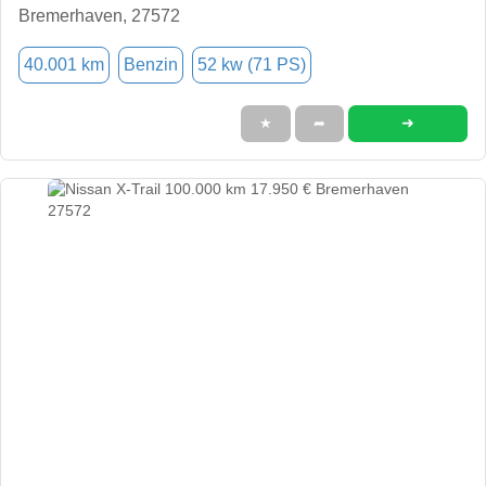
Bremerhaven, 27572
40.001 km
Benzin
52 kw (71 PS)
➜
★
➦