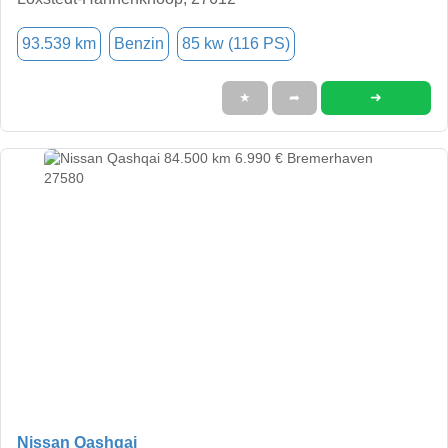
93.539 km
Benzin
85 kw (116 PS)
➜
★
➦
Nissan Qashqai