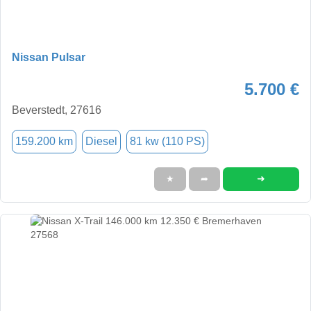
Nissan Pulsar
5.700 €
Beverstedt, 27616
159.200 km
Diesel
81 kw (110 PS)
➜
★
➦