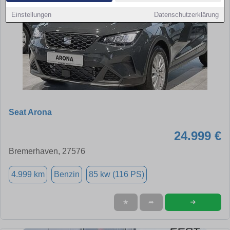
Einstellungen
Datenschutzerklärung
Seat Arona
24.999 €
Bremerhaven, 27576
4.999 km
Benzin
85 kw (116 PS)
➜
★
➦