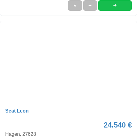
➜
★
➦
Seat Leon
24.540 €
Hagen, 27628