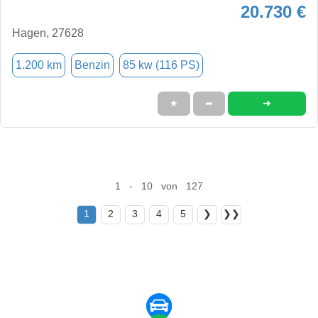
20.730 €
Hagen, 27628
1.200 km
Benzin
85 kw (116 PS)
➜
★
➦
1 - 10 von 127
1
2
3
4
5
❯
❯❯