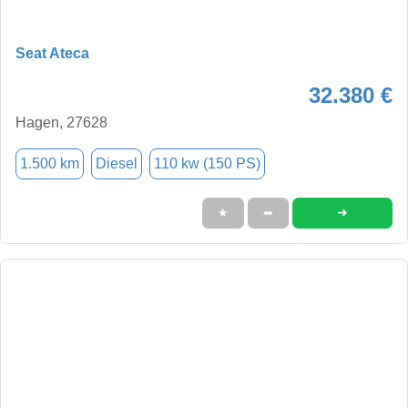
Seat Ateca
32.380 €
Hagen, 27628
1.500 km
Diesel
110 kw (150 PS)
➜
★
➦