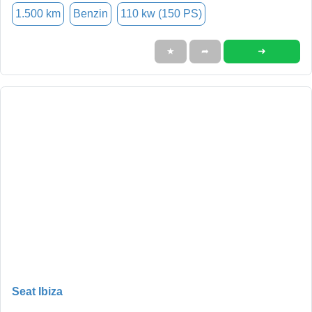
1.500 km
Benzin
110 kw (150 PS)
➜
★
➦
Seat Ibiza