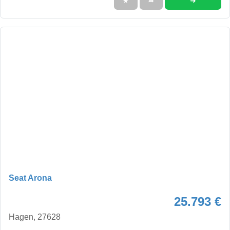
➜
★
➦
Seat Arona
25.793 €
Hagen, 27628