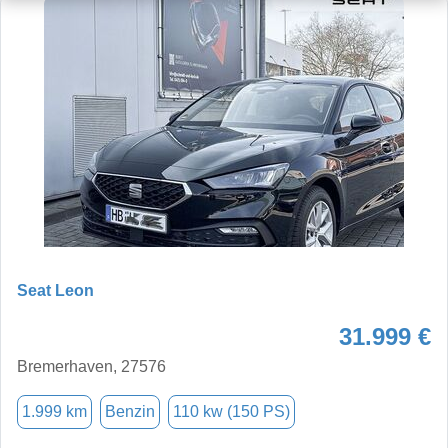
Seat Leon
31.999 €
Bremerhaven, 27576
1.999 km
Benzin
110 kw (150 PS)