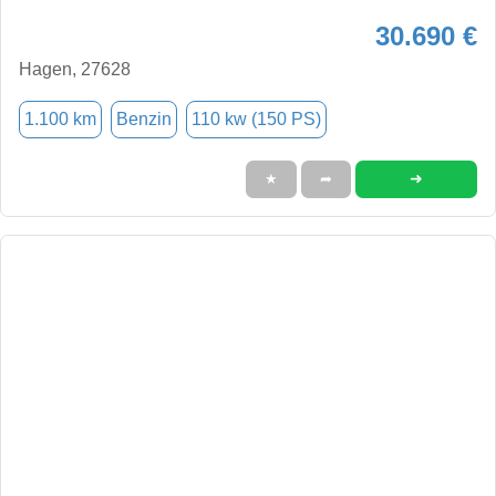
30.690 €
Hagen, 27628
1.100 km
Benzin
110 kw (150 PS)
➜
★
➦