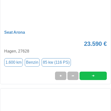
Seat Arona
23.590 €
Hagen, 27628
1.600 km
Benzin
85 kw (116 PS)
➜
★
➦