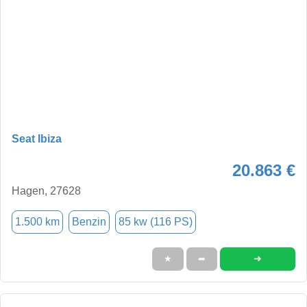
Seat Ibiza
20.863 €
Hagen, 27628
1.500 km
Benzin
85 kw (116 PS)
➜
★
➦