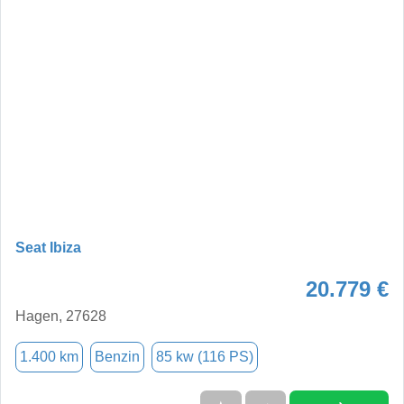
Seat Ibiza
20.779 €
Hagen, 27628
1.400 km
Benzin
85 kw (116 PS)