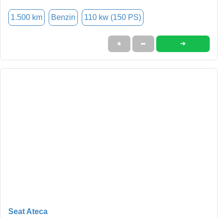
1.500 km
Benzin
110 kw (150 PS)
➜
★
➦
Seat Ateca