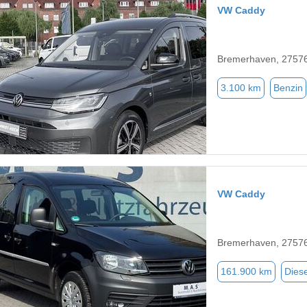
VW Caddy
Bremerhaven, 2757
3.100 km
Benzin
VW Caddy
Bremerhaven, 2757
161.900 km
Diese