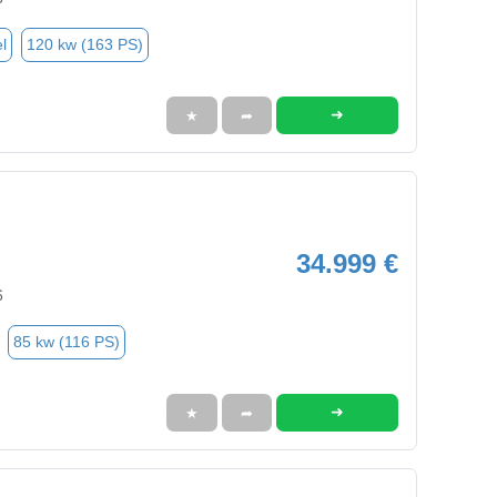
l
120 kw (163 PS)
➜
★
➦
34.999 €
6
85 kw (116 PS)
➜
★
➦