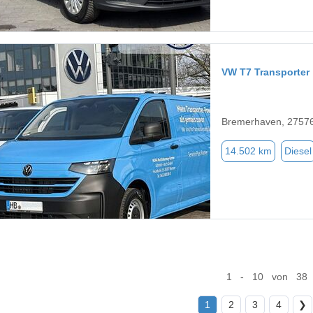
VW T7 Transporter
Bremerhaven, 2757
14.502 km
Diesel
1 - 10 von 38
1
2
3
4
❯