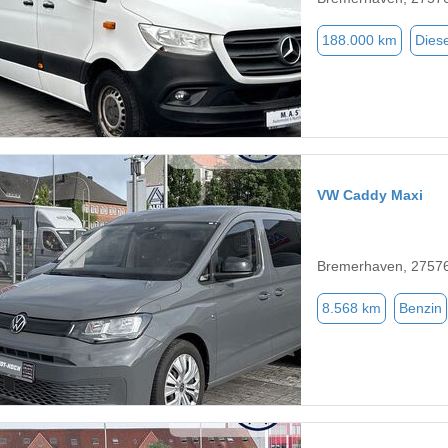
188.000 km
Diese
VW Caddy Maxi
Bremerhaven, 2757
8.568 km
Benzin