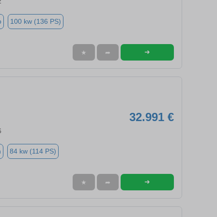
2
o
100 kw (136 PS)
➜
★
➦
32.991 €
6
n
84 kw (114 PS)
➜
★
➦