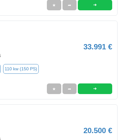
➜
★
➦
33.991 €
6
110 kw (150 PS)
➜
★
➦
20.500 €
6