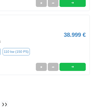
➜
★
➦
38.999 €
6
110 kw (150 PS)
➜
★
➦
❯❯