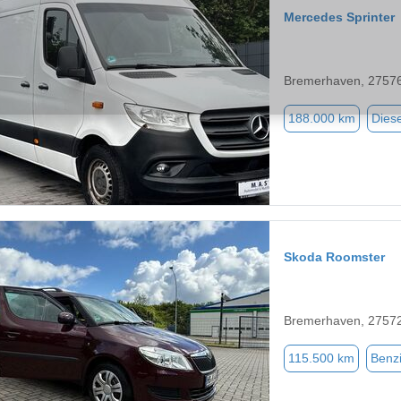
Mercedes Sprinter
Bremerhaven, 2757
188.000 km
Diese
Skoda Roomster
Bremerhaven, 2757
115.500 km
Benz