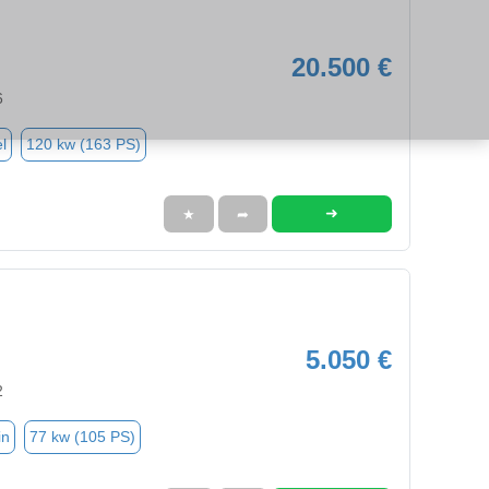
20.500 €
6
l
120 kw (163 PS)
➜
★
➦
5.050 €
2
in
77 kw (105 PS)