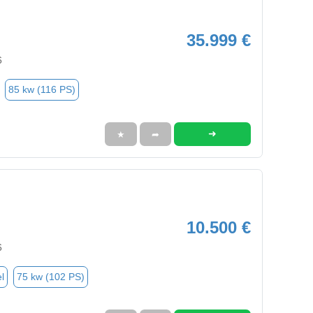
35.999 €
6
85 kw (116 PS)
➜
★
➦
10.500 €
6
l
75 kw (102 PS)