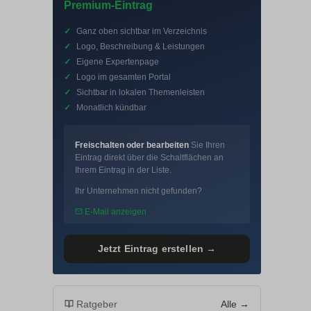
Premium-Eintrag
✓
Ganz oben sichtbar im Verzeichnis
✓
Logo, Beschreibung & Leistungen
✓
Eigene Expertenpage
✓
Logo im gesamten Portal
✓
Sichtbar in lokalen Themenleisten
✓
Monatlich kündbar
Freischalten oder bearbeiten
Sie Ihren
Eintrag direkt über die Schaltflächen an
Ihrem Eintrag in der Liste.
Ihr Unternehmen nicht gefunden?
E-Mail anzeigen
Jetzt Eintrag erstellen →
Ratgeber
Alle →