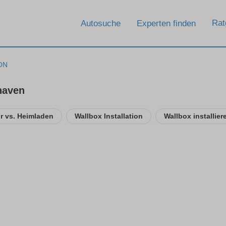
Rat
Autosuche
Experten finden
ON
haven
ur vs. Heimladen
Wallbox Installation
Wallbox installier