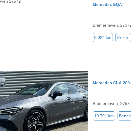
Mercedes EQA
Bremerhaven, 2757
8.024 km
Elektro
Mercedes CLA 200 
Bremerhaven, 2757
10.701 km
Benzi