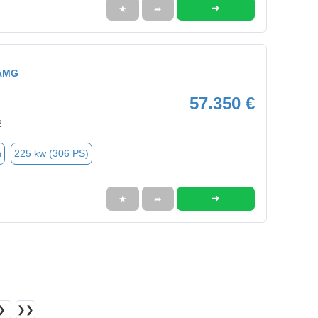
➜
★
➦
 AMG
57.350 €
2
n
225 kw (306 PS)
➜
★
➦
❯
❯❯