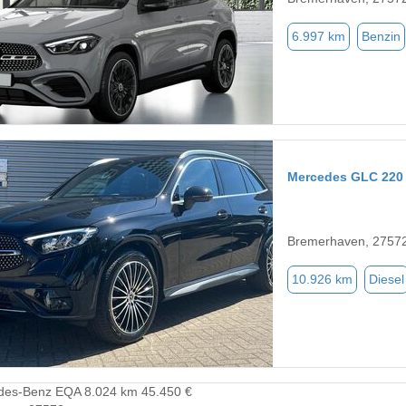
6.997 km
Benzin
Mercedes GLC 220
Bremerhaven, 2757
10.926 km
Diesel