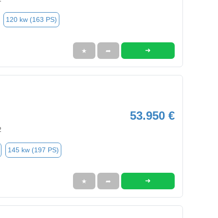
120 kw (163 PS)
➜
★
➦
53.950 €
2
145 kw (197 PS)
➜
★
➦