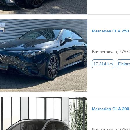
Mercedes CLA 250
Bremerhaven, 2757
17.314 km
Elektr
Mercedes GLA 200
Bremerhaven, 2757