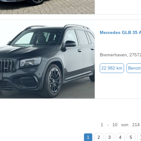
Mercedes GLB 35
Bremerhaven, 2757
22.982 km
Benzi
1 - 10 von 214
1
2
3
4
5