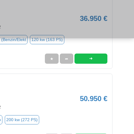
36.950 €
2
 (Benzin/Elekt
120 kw (163 PS)
➜
★
➦
50.950 €
2
o
200 kw (272 PS)