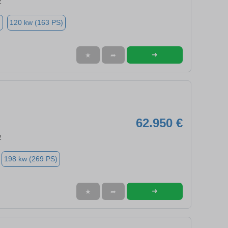
2
n
120 kw (163 PS)
➜
★
➦
62.950 €
2
198 kw (269 PS)
➜
★
➦