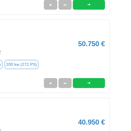
➜
★
➦
50.750 €
2
o
200 kw (272 PS)
➜
★
➦
40.950 €
2