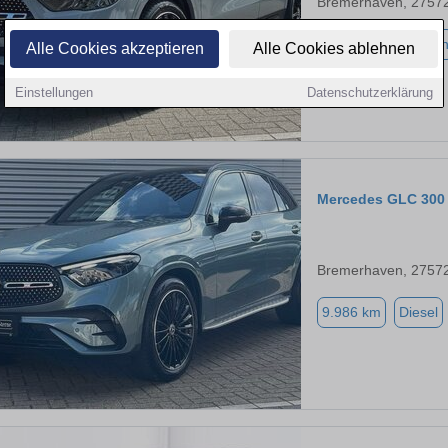
Bremerhaven, 2757
11.444 km
Benzi
Alle Cookies akzeptieren
Alle Cookies ablehnen
Einstellungen
Datenschutzerklärung
Mercedes GLC 300
Bremerhaven, 2757
9.986 km
Diesel