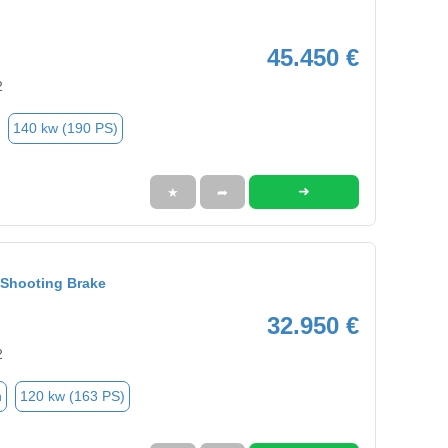
45.450 €
2
140 kw (190 PS)
➜
★
➦
Shooting Brake
32.950 €
2
n
120 kw (163 PS)