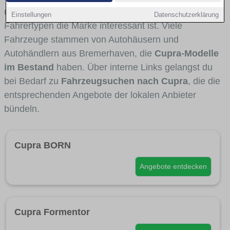
und Umlandverkehr zu sehen sind und für welche
Einstellungen
Datenschutzerklärung
Fahrertypen die Marke interessant ist. Viele
Fahrzeuge stammen von Autohäusern und
Autohändlern aus Bremerhaven, die
Cupra-Modelle
im Bestand
haben. Über interne Links gelangst du
bei Bedarf zu
Fahrzeugsuchen nach Cupra
, die die
entsprechenden Angebote der lokalen Anbieter
bündeln.
Cupra BORN
Angebote entdecken
Cupra Formentor