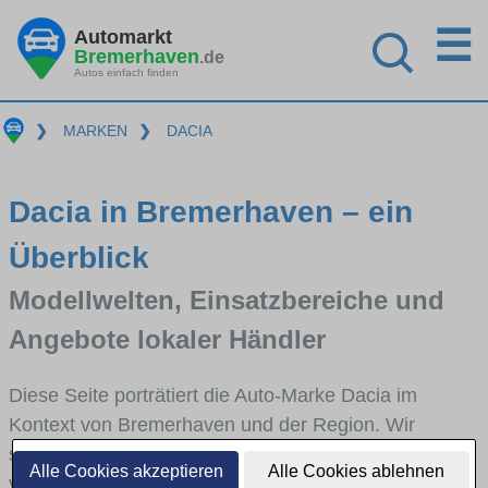
☰
Automarkt
Bremerhaven
.de
Autos einfach finden
❯
MARKEN
❯
DACIA
Dacia in Bremerhaven – ein
Überblick
Modellwelten, Einsatzbereiche und
Angebote lokaler Händler
Diese Seite porträtiert die Auto-Marke Dacia im
Kontext von Bremerhaven und der Region. Wir
skizzieren, in welchen Fahrzeugklassen Dacia stark
Alle Cookies akzeptieren
Alle Cookies ablehnen
vertreten ist, welche Modellreihen häufig im Stadt-