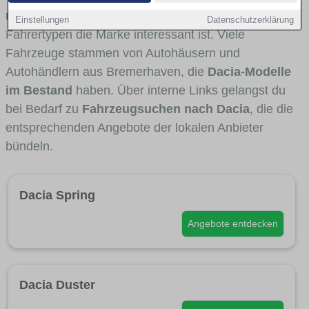
und Umlandverkehr zu sehen sind und für welche
Einstellungen
Datenschutzerklärung
Fahrertypen die Marke interessant ist. Viele
Fahrzeuge stammen von Autohäusern und
Autohändlern aus Bremerhaven, die
Dacia-Modelle
im Bestand
haben. Über interne Links gelangst du
bei Bedarf zu
Fahrzeugsuchen nach Dacia
, die die
entsprechenden Angebote der lokalen Anbieter
bündeln.
Dacia Spring
Angebote entdecken
Dacia Duster