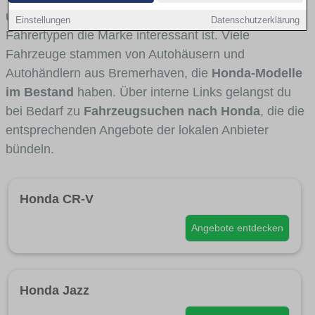
und Umlandverkehr zu sehen sind und für welche
Einstellungen
Datenschutzerklärung
Fahrertypen die Marke interessant ist. Viele
Fahrzeuge stammen von Autohäusern und
Autohändlern aus Bremerhaven, die
Honda-Modelle
im Bestand
haben. Über interne Links gelangst du
bei Bedarf zu
Fahrzeugsuchen nach Honda
, die die
entsprechenden Angebote der lokalen Anbieter
bündeln.
Honda CR-V
Angebote entdecken
Honda Jazz