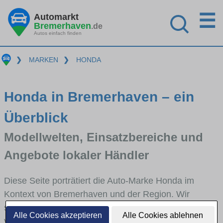
☰
Automarkt
Bremerhaven
.de
Autos einfach finden
❯
MARKEN
❯
HONDA
Honda in Bremerhaven – ein
Überblick
Modellwelten, Einsatzbereiche und
Angebote lokaler Händler
Diese Seite porträtiert die Auto-Marke Honda im
Kontext von Bremerhaven und der Region. Wir
skizzieren, in welchen Fahrzeugklassen Honda stark
Alle Cookies akzeptieren
Alle Cookies ablehnen
vertreten ist, welche Modellreihen häufig im Stadt-