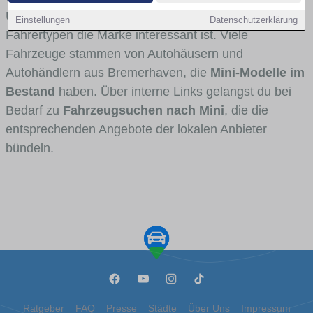
Umlandverkehr zu sehen sind und für welche
Einstellungen
Datenschutzerklärung
Fahrertypen die Marke interessant ist. Viele
Fahrzeuge stammen von Autohäusern und
Autohändlern aus Bremerhaven, die
Mini-Modelle im
Bestand
haben. Über interne Links gelangst du bei
Bedarf zu
Fahrzeugsuchen nach Mini
, die die
entsprechenden Angebote der lokalen Anbieter
bündeln.
Ratgeber
FAQ
Presse
Städte
Über Uns
Impressum