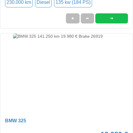
230.000 km
Diesel
135 kw (184 PS)
➜
★
➦
BMW 325