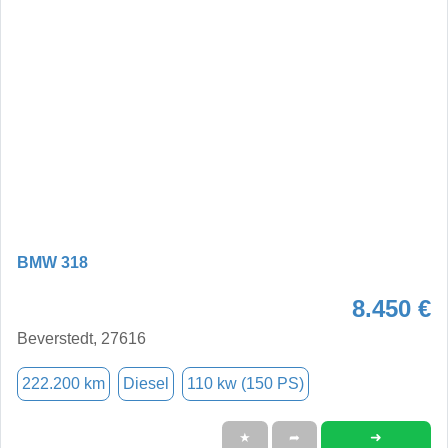
BMW 318
8.450 €
Beverstedt, 27616
222.200 km
Diesel
110 kw (150 PS)
➜
★
➦