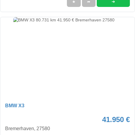
➜
★
➦
BMW X3
41.950 €
Bremerhaven, 27580