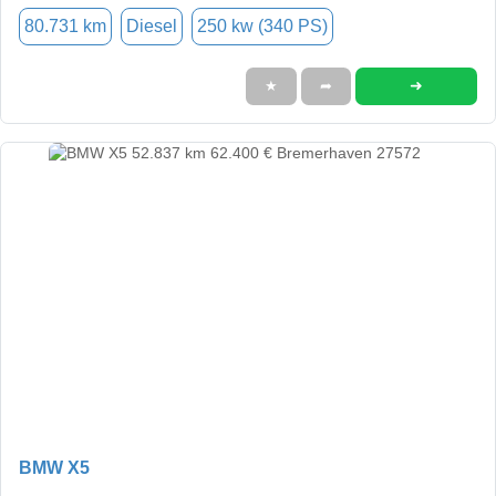
80.731 km
Diesel
250 kw (340 PS)
➜
★
➦
BMW X5