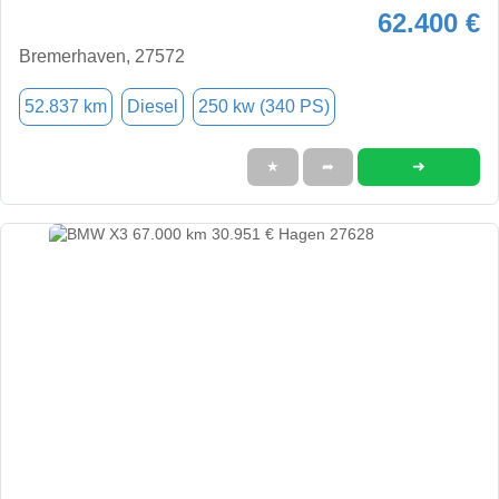
62.400 €
Bremerhaven, 27572
52.837 km
Diesel
250 kw (340 PS)
➜
★
➦