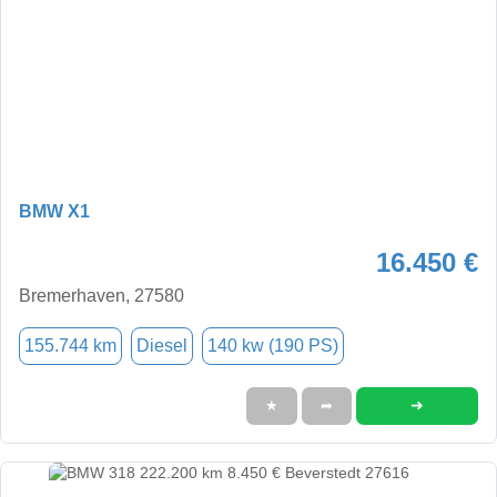
BMW X1
16.450 €
Bremerhaven, 27580
155.744 km
Diesel
140 kw (190 PS)
➜
★
➦