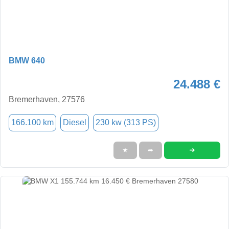
BMW 640
24.488 €
Bremerhaven, 27576
166.100 km
Diesel
230 kw (313 PS)
➜
★
➦