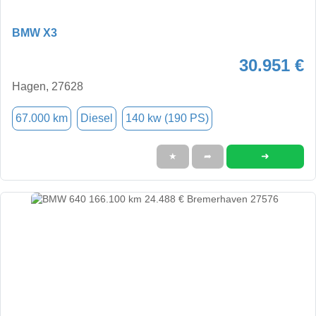
BMW X3
30.951 €
Hagen, 27628
67.000 km
Diesel
140 kw (190 PS)
➜
★
➦