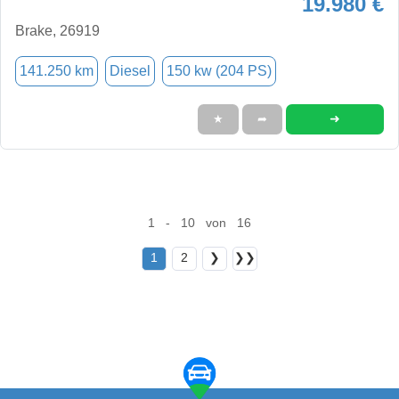
19.980 €
Brake, 26919
141.250 km
Diesel
150 kw (204 PS)
➜
★
➦
1 - 10 von 16
1
2
❯
❯❯