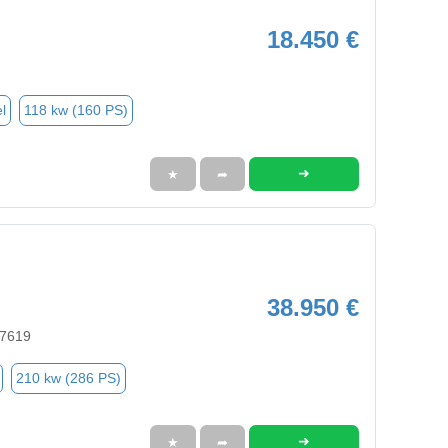
18.450 €
l
118 kw (160 PS)
➜
★
➦
38.950 €
27619
210 kw (286 PS)
➜
★
➦