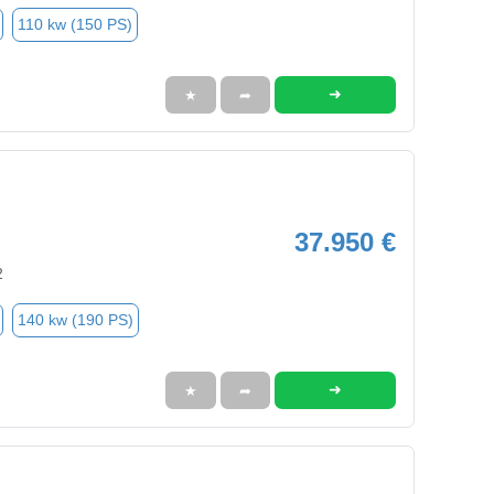
110 kw (150 PS)
➜
★
➦
37.950 €
2
140 kw (190 PS)
➜
★
➦