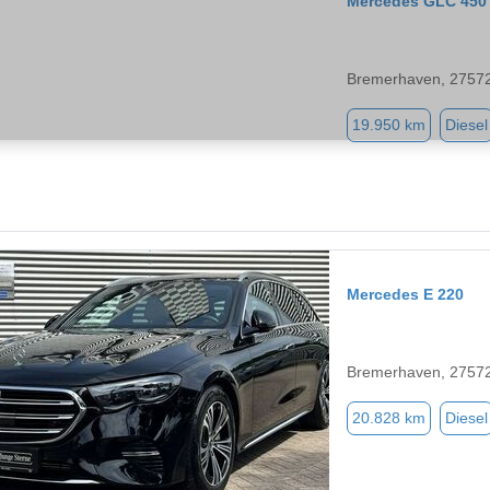
Mercedes GLC 450
Bremerhaven, 2757
19.950 km
Diesel
Mercedes E 220
Bremerhaven, 2757
20.828 km
Diesel