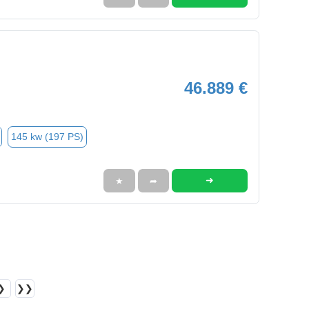
46.889 €
145 kw (197 PS)
➜
★
➦
❯
❯❯