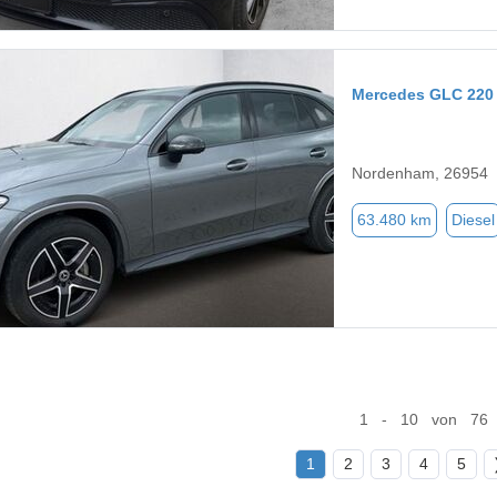
Mercedes GLC 220
Nordenham, 26954
63.480 km
Diesel
1 - 10 von 76
1
2
3
4
5