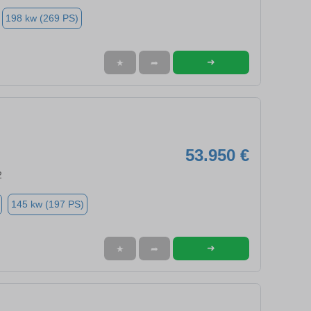
198 kw (269 PS)
➜
★
➦
53.950 €
2
145 kw (197 PS)
➜
★
➦