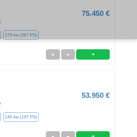
75.450 €
2
270 kw (367 PS)
➜
★
➦
53.950 €
2
145 kw (197 PS)
➜
★
➦