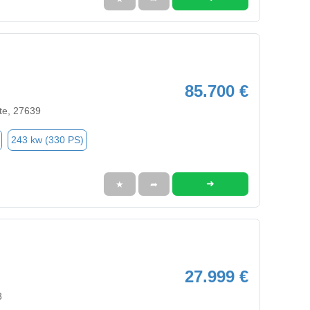
85.700 €
te, 27639
243 kw (330 PS)
➜
★
➦
27.999 €
8