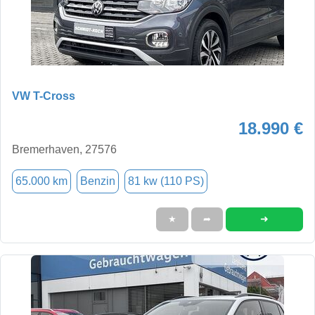
VW T-Cross
18.990 €
Bremerhaven, 27576
65.000 km
Benzin
81 kw (110 PS)
➜
★
➦