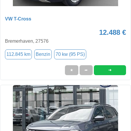
VW T-Cross
12.488 €
Bremerhaven, 27576
112.845 km
Benzin
70 kw (95 PS)
➜
★
➦