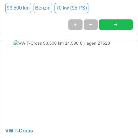
93.500 km
Benzin
70 kw (95 PS)
➜
★
➦
VW T-Cross