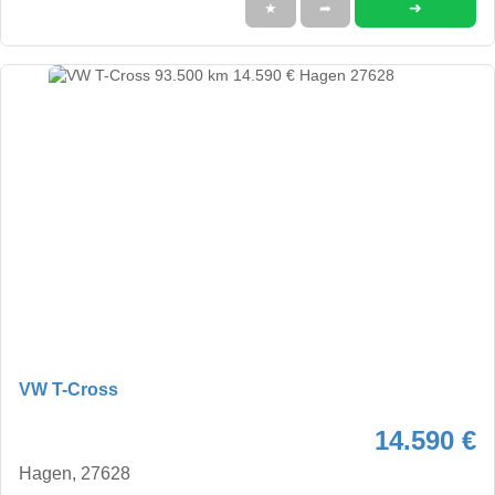
➜
★
➦
VW T-Cross
14.590 €
Hagen, 27628