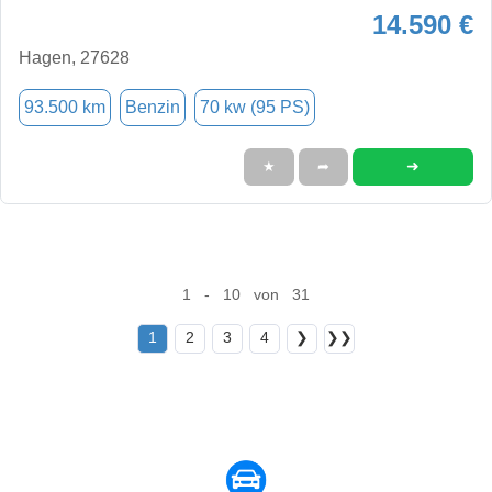
14.590 €
Hagen, 27628
93.500 km
Benzin
70 kw (95 PS)
➜
★
➦
1 - 10 von 31
1
2
3
4
❯
❯❯