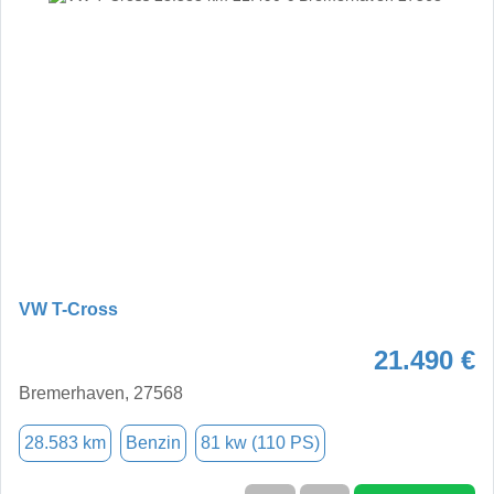
VW T-Cross
21.490 €
Bremerhaven, 27568
28.583 km
Benzin
81 kw (110 PS)