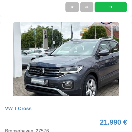
➜
★
➦
VW T-Cross
21.990 €
Bremerhaven, 27576