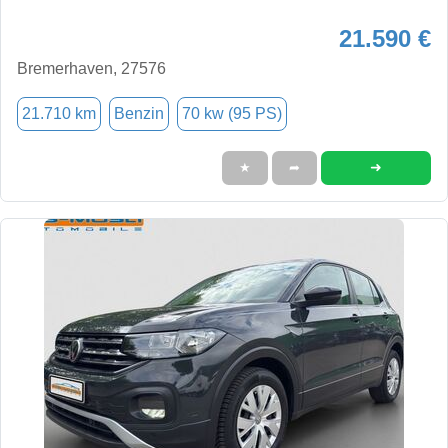
21.590 €
Bremerhaven, 27576
21.710 km
Benzin
70 kw (95 PS)
➜
★
➦