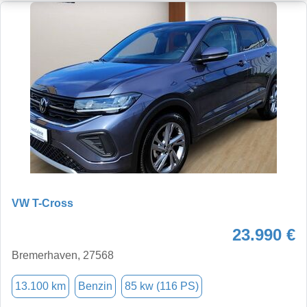
VW T-Cross
23.990 €
Bremerhaven, 27568
13.100 km
Benzin
85 kw (116 PS)