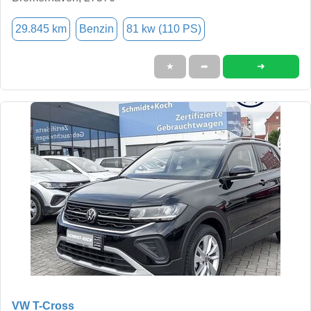
29.845 km
Benzin
81 kw (110 PS)
➜
★
➦
VW T-Cross