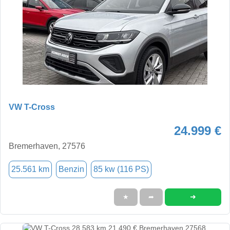
VW T-Cross
24.999 €
Bremerhaven, 27576
25.561 km
Benzin
85 kw (116 PS)
➜
★
➦