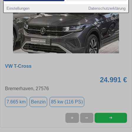
Einstellungen
Datenschutzerklärung
VW T-Cross
24.991 €
Bremerhaven, 27576
7.665 km
Benzin
85 kw (116 PS)
➜
★
➦