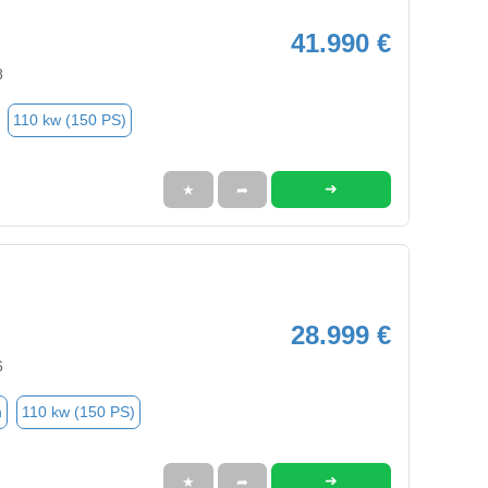
41.990 €
8
110 kw (150 PS)
➜
★
➦
28.999 €
6
n
110 kw (150 PS)
➜
★
➦