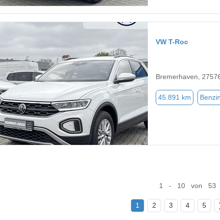
VW T-Roc
Bremerhaven, 2757
45.891 km
Benzi
1 - 10 von 53
1
2
3
4
5