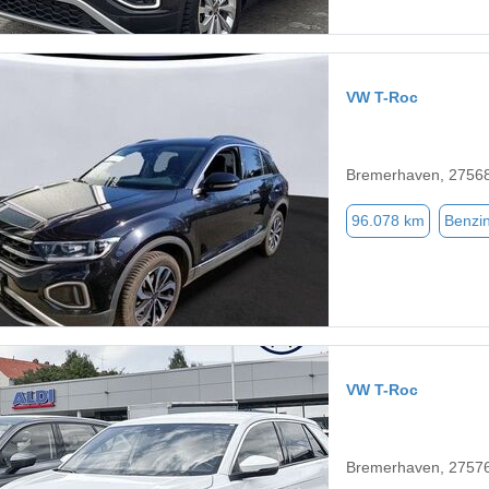
VW T-Roc
Bremerhaven, 2756
96.078 km
Benzi
VW T-Roc
Bremerhaven, 2757