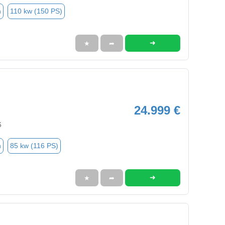
n
110 kw (150 PS)
➜
★
➦
24.999 €
6
n
85 kw (116 PS)
➜
★
➦