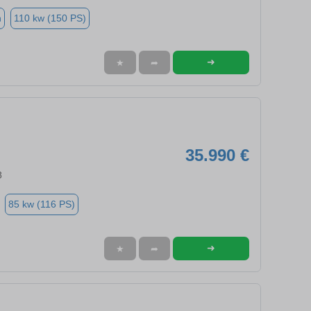
n
110 kw (150 PS)
➜
★
➦
35.990 €
8
85 kw (116 PS)
➜
★
➦