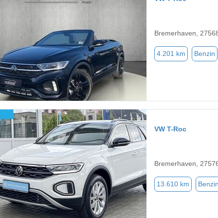
Bremerhaven, 2756
4.201 km
Benzin
VW T-Roc
Bremerhaven, 2757
13.610 km
Benzi