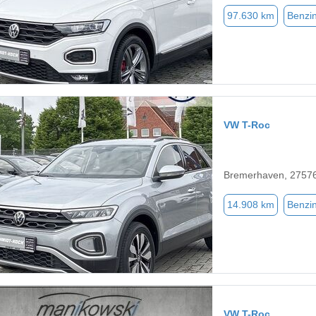
97.630 km
Benzi
VW T-Roc
Bremerhaven, 2757
14.908 km
Benzi
VW T-Roc