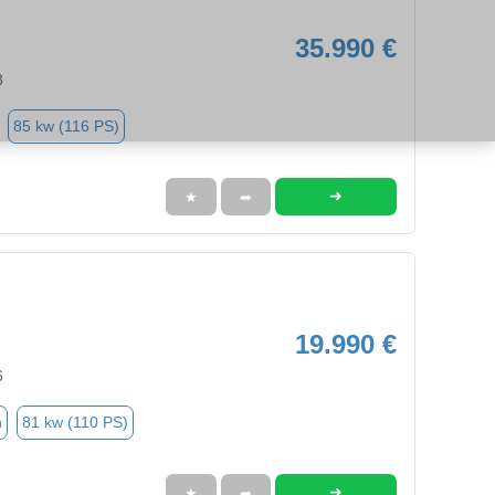
35.990 €
8
85 kw (116 PS)
➜
★
➦
19.990 €
6
n
81 kw (110 PS)
➜
★
➦