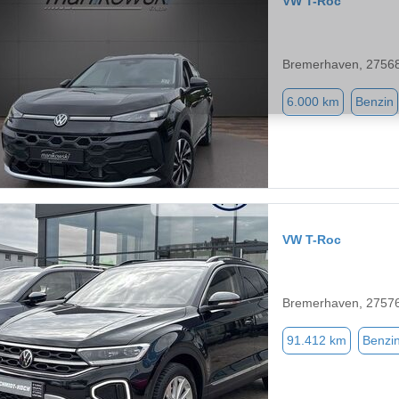
VW T-Roc
Bremerhaven, 2756
6.000 km
Benzin
VW T-Roc
Bremerhaven, 2757
91.412 km
Benzi