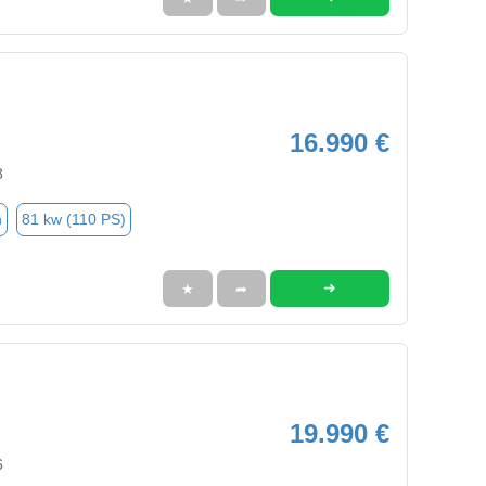
16.990 €
8
n
81 kw (110 PS)
➜
★
➦
19.990 €
6