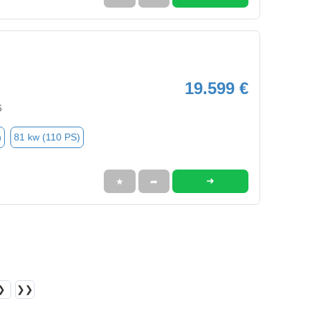
19.599 €
6
n
81 kw (110 PS)
➜
★
➦
❯
❯❯