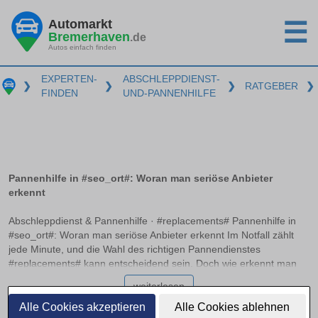
Automarkt
☰
Bremerhaven
.de
Autos einfach finden
EXPERTEN-
ABSCHLEPPDIENST-
❯
❯
❯
RATGEBER
❯
FINDEN
UND-PANNENHILFE
Pannenhilfe in #seo_ort#: Woran man seriöse Anbieter
erkennt
Abschleppdienst & Pannenhilfe · #replacements# Pannenhilfe in
#seo_ort#: Woran man seriöse Anbieter erkennt Im Notfall zählt
jede Minute, und die Wahl des richtigen Pannendienstes
#replacements# kann entscheidend sein. Doch wie erkennt man
einen seriösen Anbieter, der professionell und zuverlässig handelt?
weiterlesen
Dieser Artikel bietet klare Orientierung und hilft Ihnen dabei, im
Ernstfall schnell und richtig zu entscheiden, ohne böse
Alle Cookies akzeptieren
Alle Cookies ablehnen