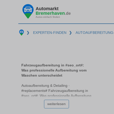
Automarkt
Bremerhaven
.de
Autos einfach finden
❯
EXPERTEN-FINDEN
❯
AUTOAUFBEREITUNG-
Fahrzeugaufbereitung in #seo_ort#:
Was professionelle Aufbereitung vom
Waschen unterscheidet
Autoaufbereitung & Detailing ·
#replacements# Fahrzeugaufbereitung in
#seo_ort#: Was professionelle Aufbereitung
vom Waschen unterscheidet In
weiterlesen
#replacements# sind viele Autobesitzer
unsicher, wie sie den Wert und die Ästhetik