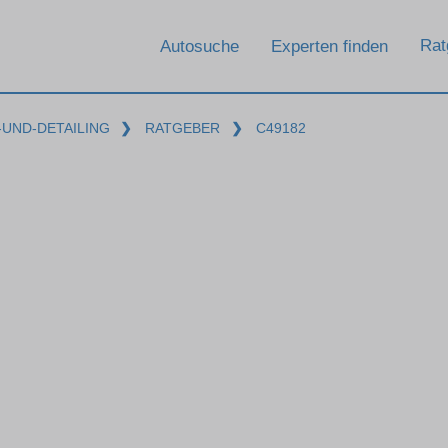
Rat
Autosuche
Experten finden
UND-DETAILING
❯
RATGEBER
❯
C49182