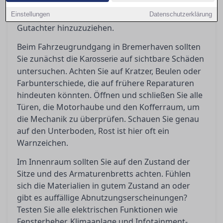
einschätzen können. Hier erfahren Sie zudem,
Einstellungen
wann es ratsam ist, einen unabhängigen
Datenschutzerklärung
Gutachter hinzuzuziehen.
Beim Fahrzeugrundgang in Bremerhaven sollten
Sie zunächst die
auf sichtbare Schäden
Karosserie
untersuchen. Achten Sie auf Kratzer, Beulen oder
Farbunterschiede, die auf frühere Reparaturen
hindeuten könnten. Öffnen und schließen Sie alle
Türen, die Motorhaube und den Kofferraum, um
die Mechanik zu überprüfen. Schauen Sie genau
auf den Unterboden, Rost ist hier oft ein
Warnzeichen.
Im Innenraum sollten Sie auf den Zustand der
Sitze und des Armaturenbretts achten. Fühlen
sich die Materialien in gutem Zustand an oder
gibt es auffällige Abnutzungserscheinungen?
Testen Sie alle elektrischen Funktionen wie
Fensterheber, Klimaanlage und Infotainment-