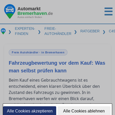
Automarkt
☰
Bremerhaven
.de
Autos einfach finden
EXPERTEN-
FREIE-
RATGEBER
C4
❯
❯
❯
❯
FINDEN
AUTOHÄNDLER
Freie Autohändler · in Bremerhaven
Fahrzeugbewertung vor dem Kauf: Was
man selbst prüfen kann
Beim Kauf eines Gebrauchtwagens ist es
entscheidend, einen klaren Überblick über den
Zustand des Fahrzeugs zu gewinnen. In in
Bremerhaven werfen wir einen Blick darauf,
welche Aspekte Laien beim Rundgang und
während der Probefahrt eigenständig
Alle Cookies akzeptieren
Alle Cookies ablehnen