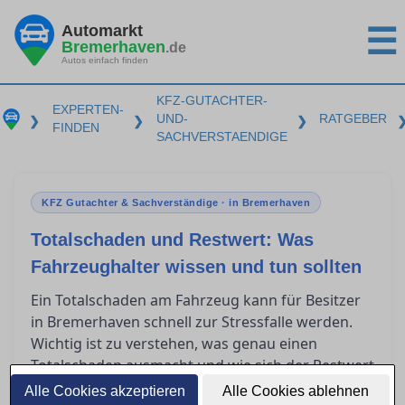
Automarkt
☰
Bremerhaven
.de
Autos einfach finden
KFZ-GUTACHTER-
EXPERTEN-
UND-
RATGEBER
❯
❯
❯
FINDEN
SACHVERSTAENDIGE
KFZ Gutachter & Sachverständige · in Bremerhaven
Totalschaden und Restwert: Was
Fahrzeughalter wissen und tun sollten
Ein Totalschaden am Fahrzeug kann für Besitzer
in Bremerhaven schnell zur Stressfalle werden.
Wichtig ist zu verstehen, was genau einen
Totalschaden ausmacht und wie sich der Restwert
berechnet. Zudem spielen Restwertbörsen häufig
Alle Cookies akzeptieren
Alle Cookies ablehnen