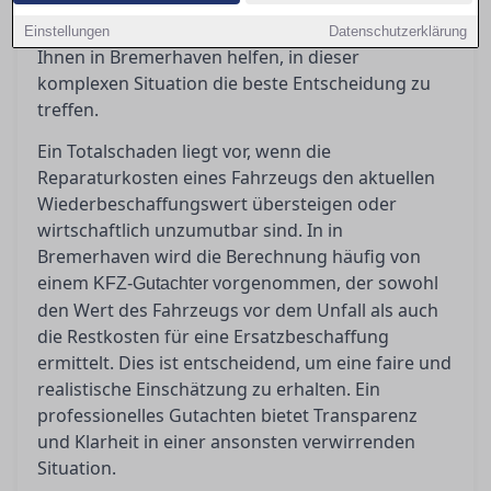
eine Rolle, bei denen man jedoch Vorsicht walten
lassen sollte. Ein erfahrener Gutachter kann
Einstellungen
Datenschutzerklärung
Ihnen in Bremerhaven helfen, in dieser
komplexen Situation die beste Entscheidung zu
treffen.
Ein Totalschaden liegt vor, wenn die
Reparaturkosten eines Fahrzeugs den aktuellen
Wiederbeschaffungswert übersteigen oder
wirtschaftlich unzumutbar sind. In in
Bremerhaven wird die Berechnung häufig von
einem
vorgenommen, der sowohl
KFZ-Gutachter
den Wert des Fahrzeugs vor dem Unfall als auch
die Restkosten für eine Ersatzbeschaffung
ermittelt. Dies ist entscheidend, um eine faire und
realistische Einschätzung zu erhalten. Ein
professionelles Gutachten bietet Transparenz
und Klarheit in einer ansonsten verwirrenden
Situation.