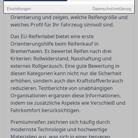
Budgetreifen sind, können die Entscheidung
Einstellungen
erschweren. In diesem Ratgeber bieten wir
Datenschutzerklärung
Orientierung und zeigen, welche Reifengröße und
welches Profil für Ihr Fahrzeug sinnvoll sind.
Das EU-Reifenlabel bietet eine erste
Orientierungshilfe beim Reifenkauf in
Bremerhaven. Es bewertet Reifen nach drei
Kriterien: Rollwiderstand, Nasshaftung und
externes Rollgeräusch. Eine gute Bewertung in
diesen Kategorien kann nicht nur die Sicherheit
erhöhen, sondern auch den Kraftstoffverbrauch
reduzieren. Testberichte von unabhängigen
Organisationen ergänzen diese Informationen,
indem sie zusätzliche Aspekte wie Verschleiß und
Fahrkomfort berücksichtigen.
Premiumreifen zeichnen sich häufig durch
modernste Technologie und hochwertige
Materialien aus, was sich in einer besseren