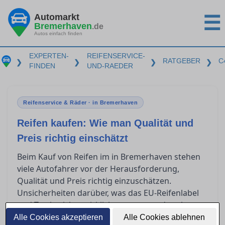
Automarkt
☰
Bremerhaven
.de
Autos einfach finden
EXPERTEN-
REIFENSERVICE-
RATGEBER
C
❯
❯
❯
❯
FINDEN
UND-RAEDER
Reifenservice & Räder · in Bremerhaven
Reifen kaufen: Wie man Qualität und
Preis richtig einschätzt
Beim Kauf von Reifen im in Bremerhaven stehen
viele Autofahrer vor der Herausforderung,
Qualität und Preis richtig einzuschätzen.
Unsicherheiten darüber, was das EU-Reifenlabel
und Testberichte wirklich aussagen, oder ob
Premiumreifen tatsächlich besser als
Alle Cookies akzeptieren
Alle Cookies ablehnen