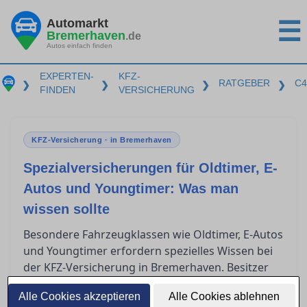
Automarkt
☰
Bremerhaven
.de
Autos einfach finden
EXPERTEN-
KFZ-
RATGEBER
C4
❯
❯
❯
❯
FINDEN
VERSICHERUNG
KFZ-Versicherung · in Bremerhaven
Spezialversicherungen für Oldtimer, E-
Autos und Youngtimer: Was man
wissen sollte
Besondere Fahrzeugklassen wie Oldtimer, E-Autos
und Youngtimer erfordern spezielles Wissen bei
der KFZ-Versicherung in Bremerhaven. Besitzer
solcher Fahrzeuge stehen oft vor der
Alle Cookies akzeptieren
Alle Cookies ablehnen
Herausforderung, die passende Versicherung zu