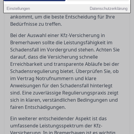
Einblicke, wie Sie die Bedingungen richtig deuten
Einstellungen
und worauf es bei Kundenbewertungen wirklich
Datenschutzerklärung
ankommt, um die beste Entscheidung für Ihre
Bedürfnisse zu treffen.
Bei der Auswahl einer Kfz-Versicherung in
Bremerhaven sollte die Leistungsfähigkeit im
Schadensfall im Vordergrund stehen. Achten Sie
darauf, dass die Versicherung schnelle
Erreichbarkeit und transparente Abläufe bei der
Schadensregulierung bietet. Überprüfen Sie, ob
im Vertrag Notrufnummern und klare
Anweisungen für den Schadensfall hinterlegt
sind. Eine zuverlässige Regulierungspraxis zeigt
sich in klaren, verständlichen Bedingungen und
fairen Entschädigungen.
Ein weiterer entscheidender Aspekt ist das
umfassende Leistungsspektrum der Kfz-
Versicherung. In in Bremerhaven ist es wichtig,