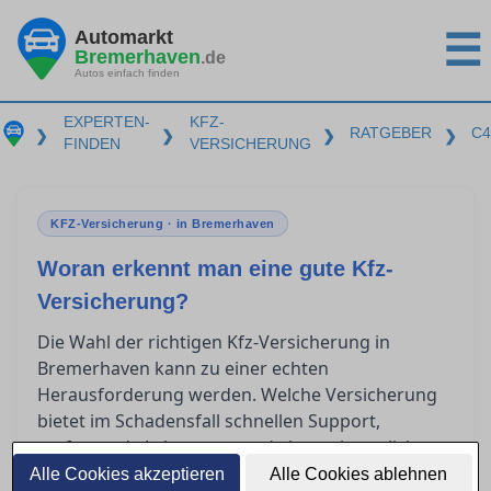
Automarkt
☰
Bremerhaven
.de
Autos einfach finden
EXPERTEN-
KFZ-
RATGEBER
C4
❯
❯
❯
❯
FINDEN
VERSICHERUNG
KFZ-Versicherung · in Bremerhaven
Woran erkennt man eine gute Kfz-
Versicherung?
Die Wahl der richtigen Kfz-Versicherung in
Bremerhaven kann zu einer echten
Herausforderung werden. Welche Versicherung
bietet im Schadensfall schnellen Support,
umfassende Leistungen und eine unkomplizierte
Schadensregulierung? Dieser Ratgeber gibt Ihnen
Alle Cookies akzeptieren
Alle Cookies ablehnen